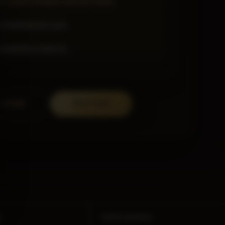
N, DAPAT BONUS SETIAP HARI !
 SPORTBOOK 0,5%
SABUNG AYAM 5%
LOGIN
DAFTAR
t
Information