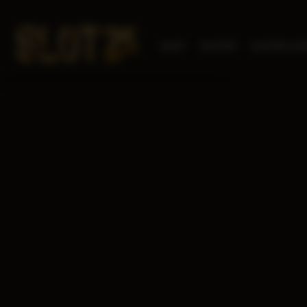
Skip
to
content
SLOT
SLOT25
SLOT25 LO