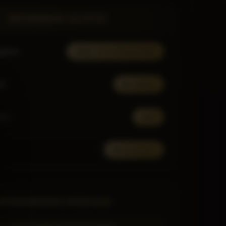
INFORMASI SLOT25
gguna
3M21 JUTA PENGGUNA
it
Rp 10ribu
ort
24/7
Multi-Device
PENAWARAN SPESIAL