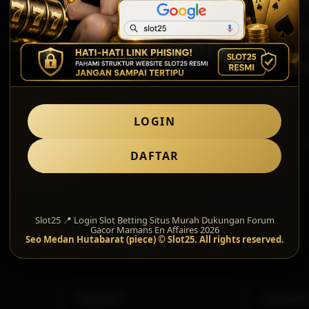
LOGIN & SPI
ROLLINGAN
CASHBACK 
LOGIN
DAFTAR
Slot25 📍 Login Slot Betting Situs Murah Dukungan Forum
Gacor Mamans En Affaires 2026
Seo Medan Hutabarat (piece) © Slot25. All rights reserved.
Support
Accoun