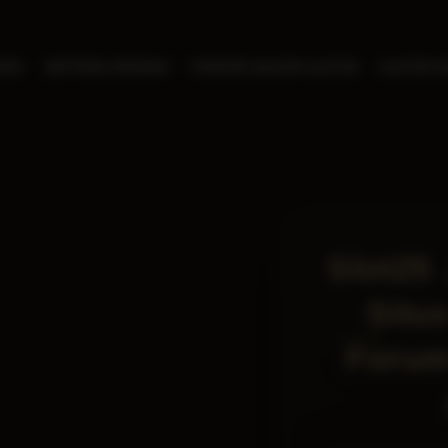
GIN
BETTING MURAH
FORUM GACOR SLOT25
SLOT25 
Slot25 
Situ
Forum