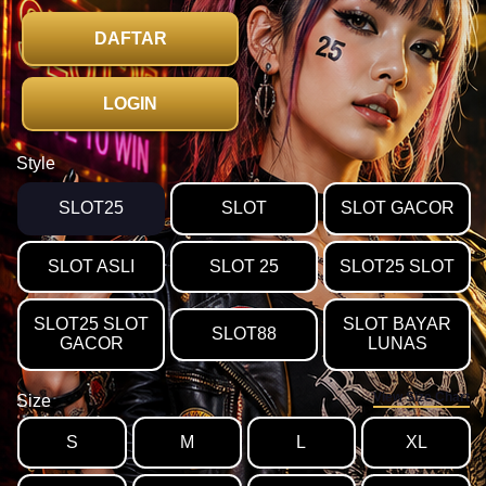
DAFTAR
LOGIN
Style
SLOT25
SLOT
SLOT GACOR
SLOT ASLI
SLOT 25
SLOT25 SLOT
SLOT25 SLOT
SLOT BAYAR
SLOT88
GACOR
LUNAS
View Size Chart
Size
S
M
L
XL